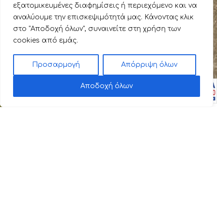
εξατομικευμένες διαφημίσεις ή περιεχόμενο και να
αναλύουμε την επισκεψιμότητά μας. Κάνοντας κλικ
στο "Αποδοχή όλων", συναινείτε στη χρήση των
cookies από εμάς.
Προσαρμογή
Απόρριψη όλων
Αποδοχή όλων
Προορισμός / Τοποθεσία
Η Χαλκιδική είναι ένας τόπος όπου τα πεύκα
και οι ελαιώνες συναντούν τα κρυστάλλινα νερά,
τις αμμουδερές παραλίες και τον απέραντο
γαλάζιο ουρανό. Διαθέτει ευρύ φάσμα
εμπειριών και επιλογών, συνδυάζει βουνό και